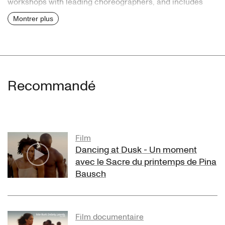
workshops with leading choreographers, and includes
successful stints in theatre, television and motion picture,
Montrer plus
including Netflix original Mystic River. Gloria specializes in
working with children of all ages and debuted her solo Ile
at the 2021 FIDO International Festival.
Recommandé
Film
Dancing at Dusk - Un moment
avec le Sacre du printemps de Pina
Bausch
Film documentaire