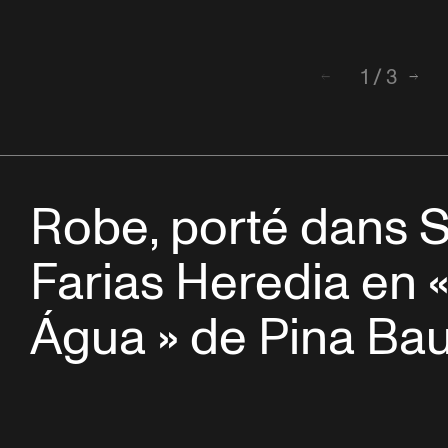
1
/
3
Retour
Suiv
Robe, porté dans Si
Farias Heredia en 
Água » de Pina Ba