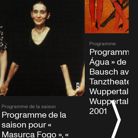
Programme
Programme p
Água » de Pi
Bausch ave
Tanztheater
Wuppertal à
Wuppertal, 1
Programme de la saison
2001
Programme de la
saison pour «
Masurca Fogo », «