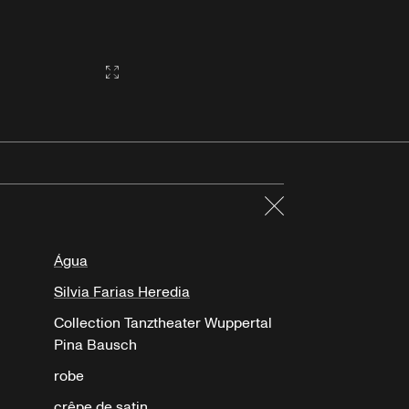
Gallery2:fullscreen
Fermer
Água
Silvia Farias Heredia
Collection Tanztheater Wuppertal
Pina Bausch
robe
crêpe de satin