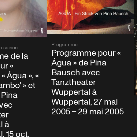
Programme
a saison
Programme pour «
e de la
Água » de Pina
ur «
Bausch avec
« Água », «
Tanztheater
mbo' » et
Wuppertal à
 Pina
Wuppertal, 27 mai
vec
2005 – 29 mai 2005
ter
l à
, 15 oct.