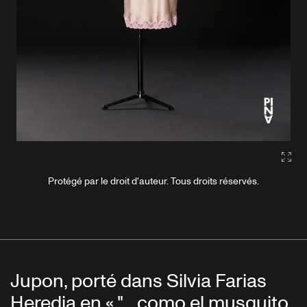
Gall
Protégé par le droit d'auteur. Tous droits réservés.
Jupon, porté dans Silvia Farias
Heredia en « "... como el musguito