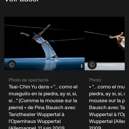
Voir les crédits
Voir les crédits
Photo de spectacle
Photo
Tsai-Chin Yu dans « "... como el
« "... como el mus
musguito en la piedra, ay si, si,
piedra, ay si, si, s
si ..." (Comme la mousse sur la
mousse sur la pie
pierre) » de Pina Bausch avec
Bausch avec Tan
Tanztheater Wuppertal à
Wuppertal à l'Op
l'Opernhaus Wuppertal
Wuppertal (Allema
(Allemagne), 11 juin 2009
2009