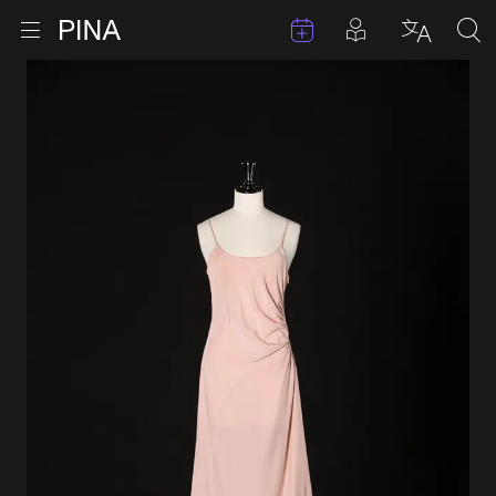
Évenements
Articles en 
Retour à la page d'accueil
Ouvrir le menu
Choisir 
Sea
Aller au contenu