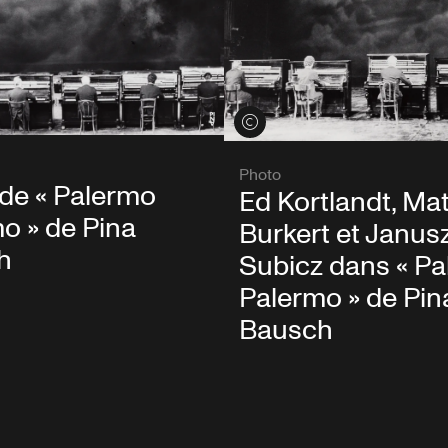
its
Voir les crédits
Photo
de « Palermo
Ed Kortlandt, Ma
o » de Pina
Burkert et Janus
h
Subicz dans « P
Palermo » de Pin
Bausch