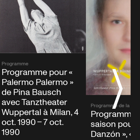
Programme
Programme pour «
Palermo Palermo »
de Pina Bausch
avec Tanztheater
Programme de la sai
Wuppertal à Milan, 4
Programme d
oct. 1990 – 7 oct.
saison pour 
1990
Danzón », « Á