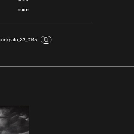
noire
g/id/pale_33_0145