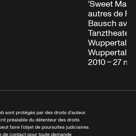
'Sweet Mambo
autres de Pi
Bausch ave
Tanztheater
Wuppertal à
Wuppertal, 15
2010 – 27 ma
b sont protégés par des droits d'auteur.
crit préalable du détenteur des droits
eut faire l'objet de poursuites judiciaires.
ire de contact pour toute demande