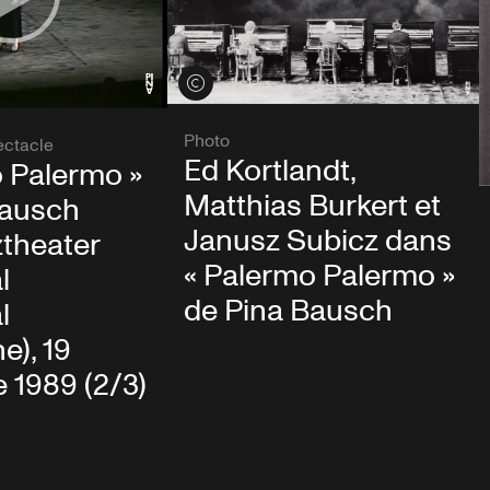
Voir les crédits
Photo
ectacle
Ed Kortlandt,
 Palermo »
Matthias Burkert et
Bausch
Janusz Subicz dans
theater
« Palermo Palermo »
l
de Pina Bausch
l
e), 19
 1989 (2/3)