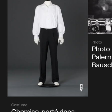
Voir les créd
Photo
Photo 
Palerm
Bausc
Costume
Chemise, porté dans