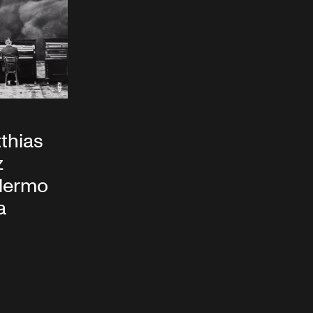
tthias
z
alermo
a