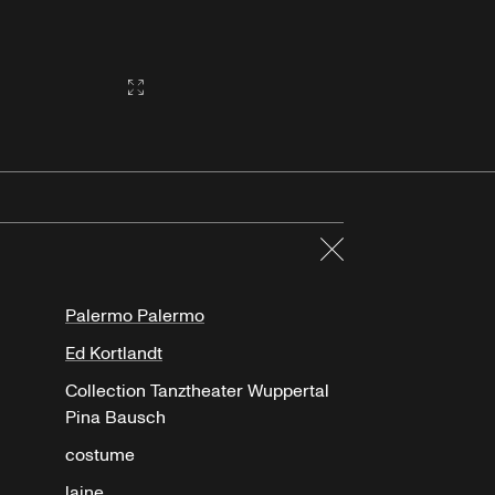
Gallery2:fullscreen
Fermer
Palermo Palermo
Ed Kortlandt
Collection Tanztheater Wuppertal
Pina Bausch
costume
laine