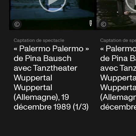
Voir les crédits
Voir les crédits
Captation de spectacle
Captation de sp
« Palermo Palermo »
« Palermo
de Pina Bausch
de Pina 
avec Tanztheater
avec Tanz
Wuppertal
Wupperta
Wuppertal
Wupperta
(Allemagne), 19
(Allemagn
décembre 1989 (1/3)
décembre