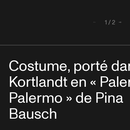
1
/
2
Retour
Suiv
Costume, porté da
Kortlandt en « Pal
Palermo » de Pina
Bausch