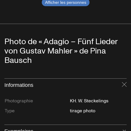
Afficher les personnes
Photo de « Adagio – Fünf Lieder
von Gustav Mahler » de Pina
Bausch
Informations
Fe
Photographie
KH. W. Steckelings
Type
tirage photo
Ou