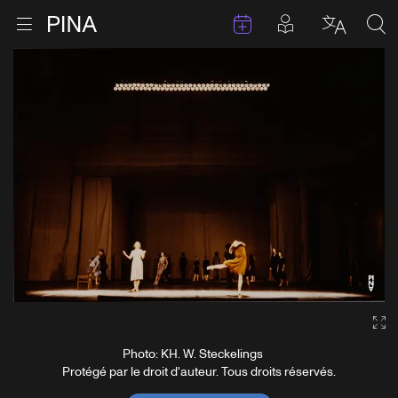
Évenements
Articles en 
Retour à la page d'accueil
Ouvrir le menu
Choisir 
Sea
Aller au contenu
Ga
Photo: KH. W. Steckelings
Protégé par le droit d'auteur. Tous droits réservés.