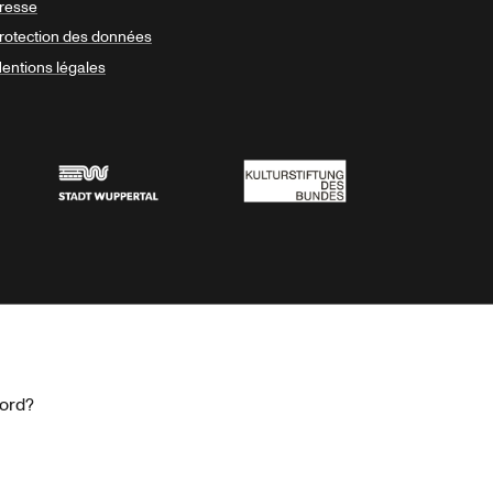
resse
rotection des données
entions légales
Stadt Wuppertal
Kulturstiftung des Bundes
cord?