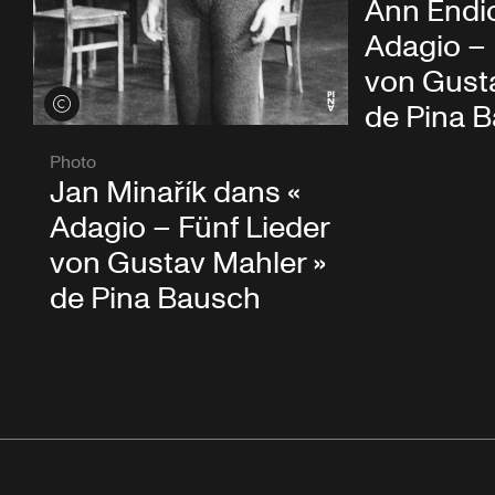
Ann Endic
Adagio – 
von Gust
Voir les crédits
de Pina 
Photo
Jan Minařík dans «
Adagio – Fünf Lieder
von Gustav Mahler »
de Pina Bausch