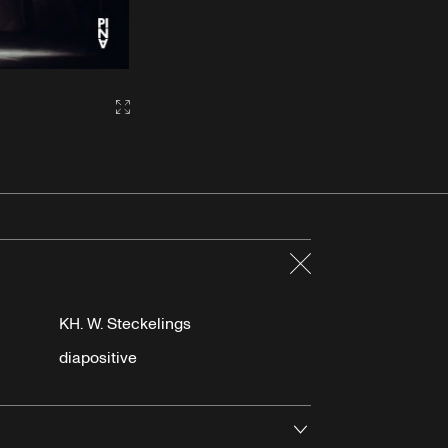
Gallery2:fullscreen
Fermer
KH. W. Steckelings
diapositive
Ouvrir