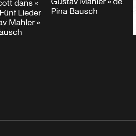
Gustav Mahler » de
ott dans «
Pina Bausch
Fünf Lieder
av Mahler »
Bausch