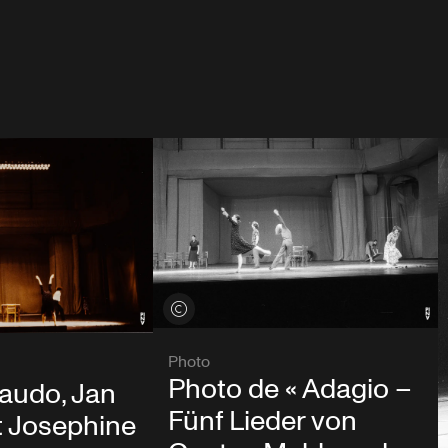
Voir les crédits
Photo
Photo de « Adagio –
audo, Jan
Fünf Lieder von
t Josephine