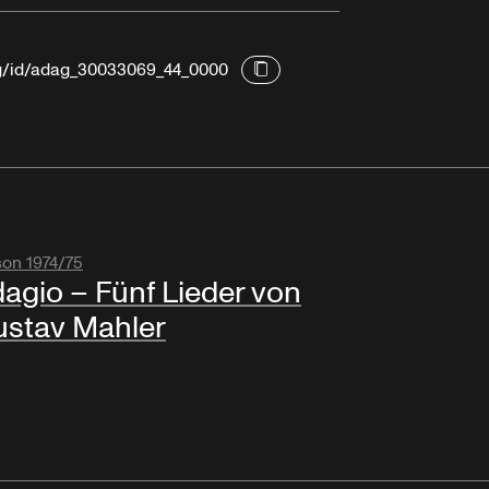
org/id/adag_30033069_44_0000
son 1974/75
agio – Fünf Lieder von
stav Mahler