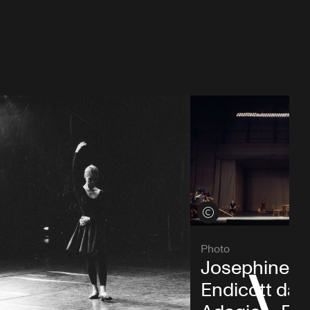
Voir les crédits
Photo
Josephine A
Endicott dan