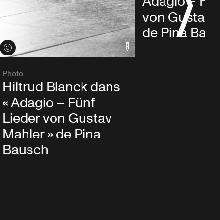
Adagio – Fün
von Gustav 
de Pina Bau
Voir les crédits
Photo
Hiltrud Blanck dans
« Adagio – Fünf
Lieder von Gustav
Mahler » de Pina
Bausch