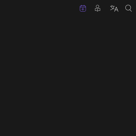
Évenements
Articles en 
Choisir 
Sea