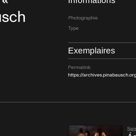
 «
Informations
usch
Photographie
Type
Exemplaires
Permalink:
https://archives.pinabausch.o
Sai