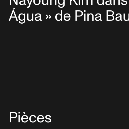
Nayoung Kim dans
Água » de Pina Ba
Pièces