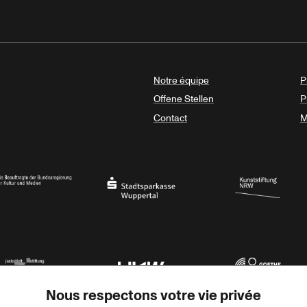
Notre équipe
P
Offene Stellen
P
Contact
M
sregierung
Stadtsparkasse Wuppertal
Kunststiftung NRW
Nous respectons votre vie privée
rner Jackstädt Stiftung
Haus der Kulturen der Welt
Goethe-Institut