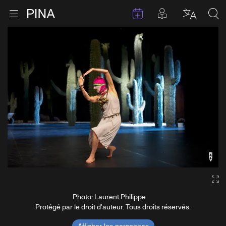
Évenements
Articles en 
Retour à la page d'accueil
Ouvrir le menu
Choisir 
Sea
Aller au contenu
Ga
Photo: Laurent Philippe
Protégé par le droit d'auteur. Tous droits réservés.