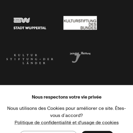
Stadtsparkasse Wuppertal
Kunststiftung NRW
Stadt Wuppertal
Kulturstiftung des Bundes
Kulturstiftung der Länder
Dr. Werner Jackstädt Stiftung
Nous respectons votre vie privée
Nous utilisons des Cookies pour améliorer ce site. Êtes-
Haus der Kulturen der Welt
Goethe-Institut
vous d´accord?
Politique de confidentialité et d'usage de cookies