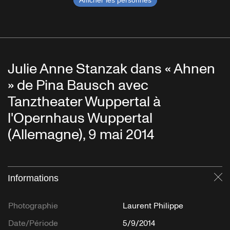
Afficher les personnes
Julie Anne Stanzak dans « Ahnen
» de Pina Bausch avec
Tanztheater Wuppertal à
l'Opernhaus Wuppertal
(Allemagne), 9 mai 2014
Informations
Fe
Photographie
Laurent Philippe
Date/Période
5/9/2014