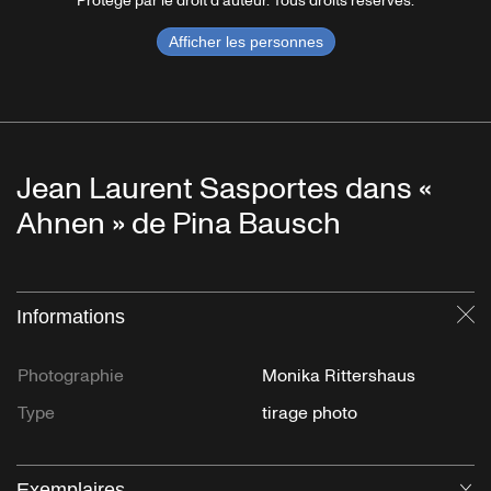
Protégé par le droit d'auteur. Tous droits réservés.
Afficher les personnes
Jean Laurent Sasportes dans «
Ahnen » de Pina Bausch
Informations
Fe
Photographie
Monika Rittershaus
Type
tirage photo
Exemplaires
Ou