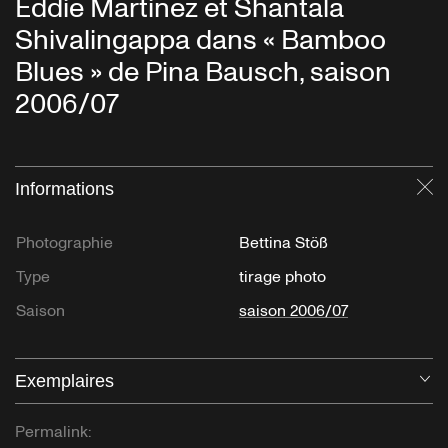
Eddie Martinez et Shantala
Shivalingappa dans « Bamboo
Blues » de Pina Bausch, saison
2006/07
Informations
Fe
Photographie
Bettina Stöß
Type
tirage photo
Saison
saison 2006/07
Exemplaires
Ou
Permalink: