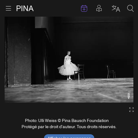
Évenements
Articles en 
Retour à la page d'accueil
Ouvrir le menu
Choisir 
Sea
Aller au contenu
Ga
Photo: Ulli Weiss © Pina Bausch Foundation
Protégé par le droit d'auteur. Tous droits réservés.