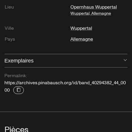
Lieu
Opernhaus Wuppertal
Wuppertal, Allemagne
Ville
Wuppertal
Pays
Allemagne
Exemplaires
Ou
Permalink:
https://archives.pinabausch.org/id/band_40294382_44_00
00
Pièces