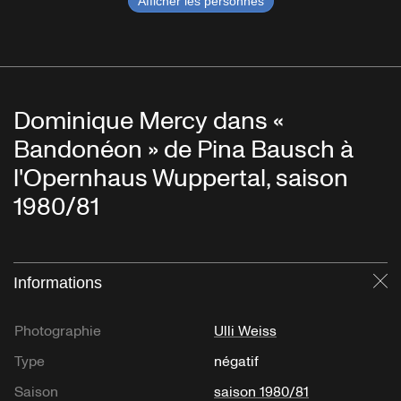
Afficher les personnes
Dominique Mercy dans «
Bandonéon » de Pina Bausch à
l'Opernhaus Wuppertal, saison
1980/81
Informations
Fe
Photographie
Ulli Weiss
Type
négatif
Saison
saison 1980/81