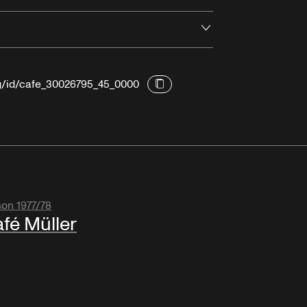
Ouvrir
rg/id/cafe_30026795_45_0000
son 1977/78
fé Müller