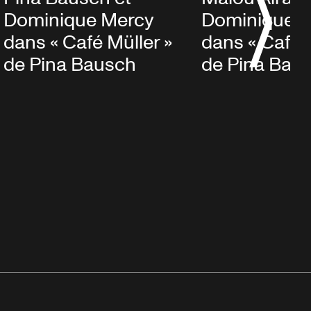
Dominique Mercy
Dominique 
dans « Café Müller »
dans « Café 
de Pina Bausch
de Pina Bau