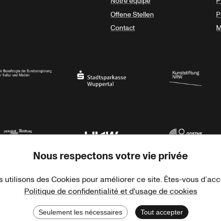
Notre équipe
P
Offene Stellen
P
Contact
M
sregierung
Stadtsparkasse Wuppertal
Kunststiftung NRW
Nous respectons votre vie privée
rner Jackstädt Stiftung
Haus der Kulturen der Welt
Goethe-Institut
 utilisons des Cookies pour améliorer ce site. Êtes-vous d´ac
Politique de confidentialité et d'usage de cookies
Seulement les nécessaires
Tout accepter