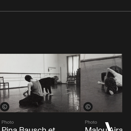
Voir les crédits
Voir les crédits
Photo
Photo
Pina Bausch et
Malou Airaud