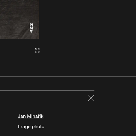
Gallery2:fullscreen
Fermer
Jan Minařík
tirage photo