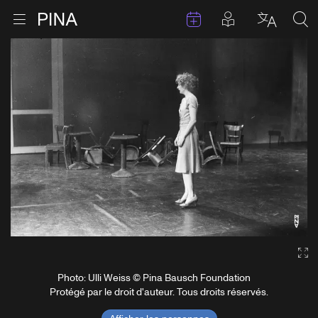
Évenements
Articles en 
Retour à la page d'accueil
Ouvrir le menu
Choisir 
Sea
Aller au contenu
Ga
Photo: Ulli Weiss © Pina Bausch Foundation
Protégé par le droit d'auteur. Tous droits réservés.