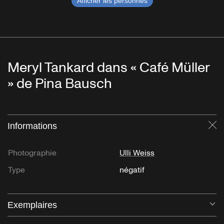
Afficher les personnes
Meryl Tankard dans « Café Müller
» de Pina Bausch
Informations
Fe
Photographie
Ulli Weiss
Type
négatif
Exemplaires
Ou