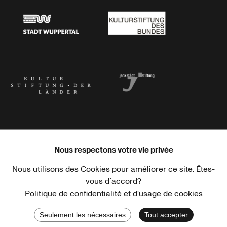
Stadt Wuppertal
Kulturstiftung des Bundes
Kulturstiftung der Länder
Dr. Werner Jackstädt Stiftung
Nous respectons votre vie privée
Nous utilisons des Cookies pour améliorer ce site. Êtes-
Haus der Kulturen der Welt
Goethe-Institut
vous d´accord?
Politique de confidentialité et d'usage de cookies
Seulement les nécessaires
Tout accepter