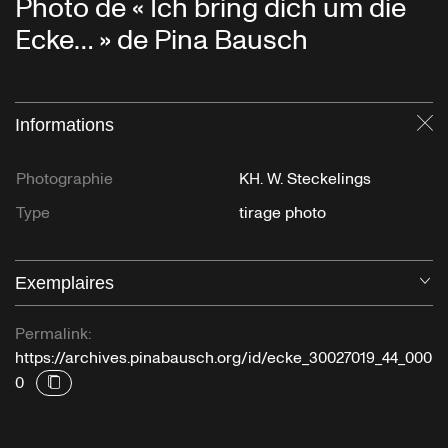
Photo de « Ich bring dich um die
Ecke… » de Pina Bausch
Informations
Fe
Photographie
KH. W. Steckelings
Type
tirage photo
Exemplaires
Ou
Permalink:
https://archives.pinabausch.org/id/ecke_30027019_44_000
0