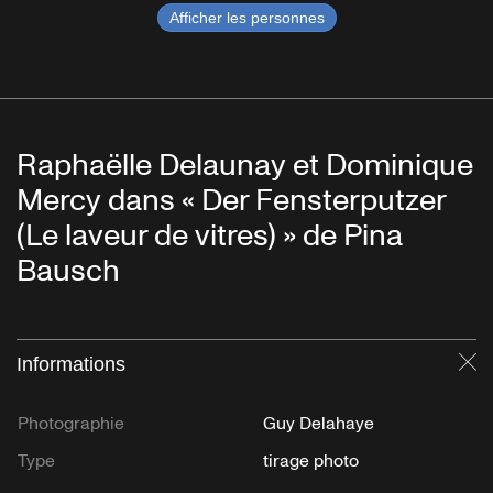
Afficher les personnes
Raphaëlle Delaunay et Dominique
Mercy dans « Der Fensterputzer
(Le laveur de vitres) » de Pina
Bausch
Informations
Fe
Photographie
Guy Delahaye
Type
tirage photo