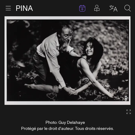
Évenements
Articles en 
Retour à la page d'accueil
Ouvrir le menu
Choisir 
Sea
Aller au contenu
Ga
Photo: Guy Delahaye
Protégé par le droit d'auteur. Tous droits réservés.