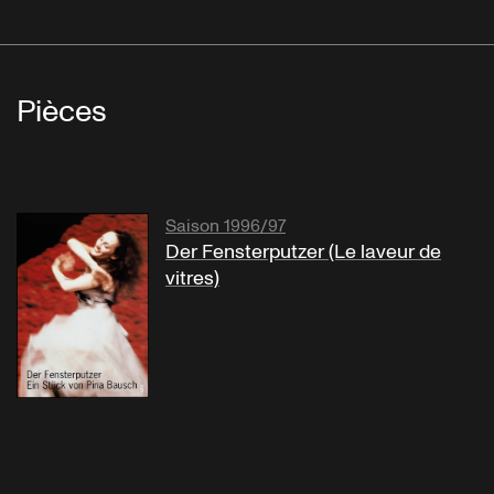
Pièces
Saison 1996/97
Der Fensterputzer (Le laveur de
vitres)