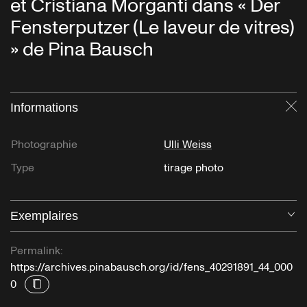
et Cristiana Morganti dans « Der
Fensterputzer (Le laveur de vitres)
» de Pina Bausch
Informations
Fe
Photographie
Ulli Weiss
Type
tirage photo
Exemplaires
Ou
Permalink:
https://archives.pinabausch.org/id/fens_40291891_44_000
0