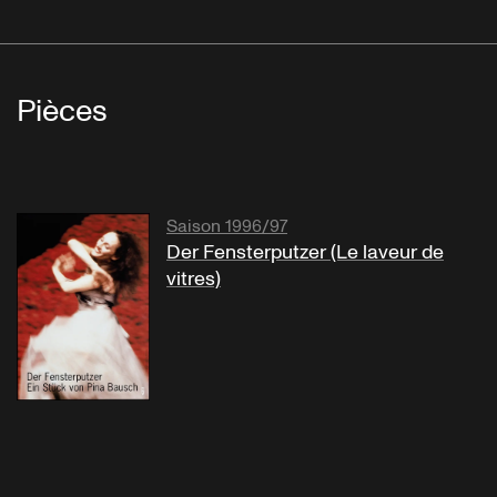
Pièces
Saison 1996/97
Der Fensterputzer (Le laveur de
vitres)