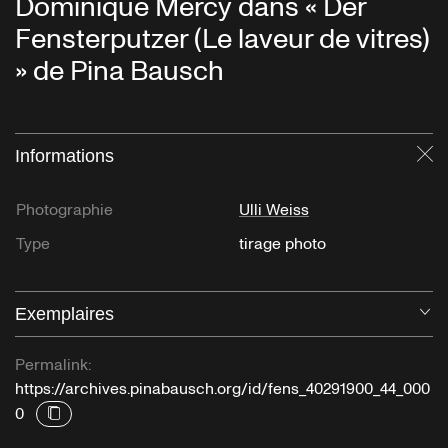
Dominique Mercy dans « Der
Fensterputzer (Le laveur de vitres)
» de Pina Bausch
Informations
Fe
Photographie
Ulli Weiss
Type
tirage photo
Exemplaires
Ou
Permalink:
https://archives.pinabausch.org/id/fens_40291900_44_000
0