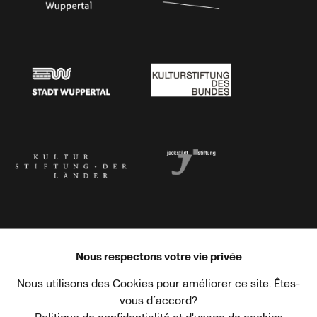
Stadtsparkasse Wuppertal
Kunststiftung NRW
Stadt Wuppertal
Kulturstiftung des Bundes
Kulturstiftung der Länder
Dr. Werner Jackstädt Stiftung
Nous respectons votre vie privée
Nous utilisons des Cookies pour améliorer ce site. Êtes-
Haus der Kulturen der Welt
Goethe-Institut
vous d´accord?