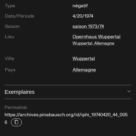
Type
négatif
Date/Période
4/20/1974
Saison
saison 1973/74
Lieu
Opernhaus Wuppertal
Wuppertal, Allemagne
Ville
Wuppertal
Pays
Allemagne
Exemplaires
Ou
Permalink:
https://archives.pinabausch.org/id/iphi_19740420_44_005
6