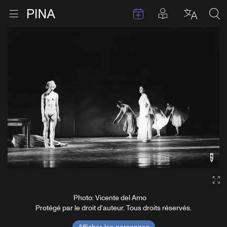
Évenements
Articles en 
Retour à la page d'accueil
Ouvrir le menu
Choisir 
Sea
Aller au contenu
Ga
Photo: Vicente del Amo
Protégé par le droit d'auteur. Tous droits réservés.