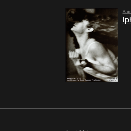
Sai
Ip