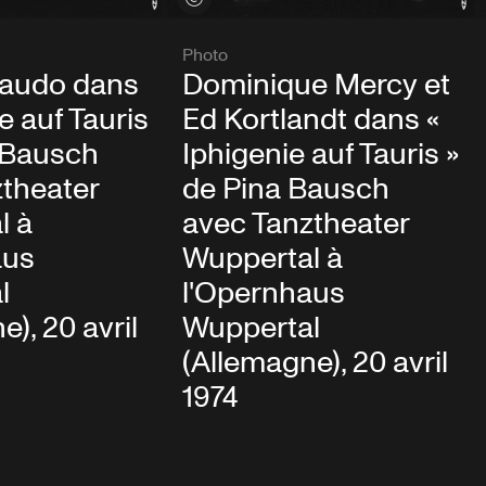
Photo
raudo dans
Dominique Mercy et
e auf Tauris
Ed Kortlandt dans «
 Bausch
Iphigenie auf Tauris »
theater
de Pina Bausch
l à
avec Tanztheater
aus
Wuppertal à
l
l'Opernhaus
), 20 avril
Wuppertal
(Allemagne), 20 avril
1974