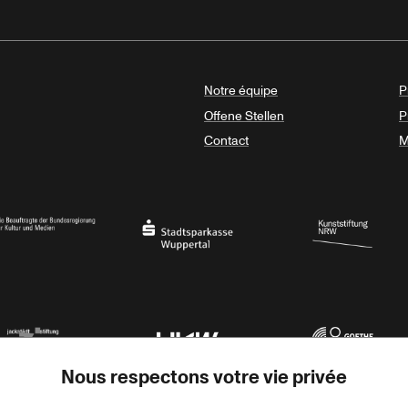
Notre équipe
P
Offene Stellen
P
Contact
M
sregierung
Stadtsparkasse Wuppertal
Kunststiftung NRW
Nous respectons votre vie privée
rner Jackstädt Stiftung
Haus der Kulturen der Welt
Goethe-Institut