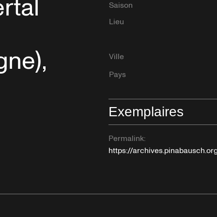
rtal
Saison
Lieu
gne),
Ville
Pays
Exemplaires
Permalink:
https://archives.pinabausch.or