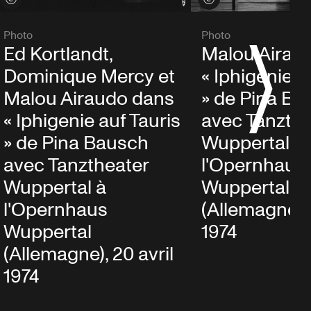
Photo
Photo
Ed Kortlandt,
Malou Airau
Dominique Mercy et
« Iphigenie a
Malou Airaudo dans
» de Pina Ba
« Iphigenie auf Tauris
avec Tanzthe
» de Pina Bausch
Wuppertal à
avec Tanztheater
l'Opernhaus
Wuppertal à
Wuppertal
l'Opernhaus
(Allemagne), 
Wuppertal
1974
(Allemagne), 20 avril
1974