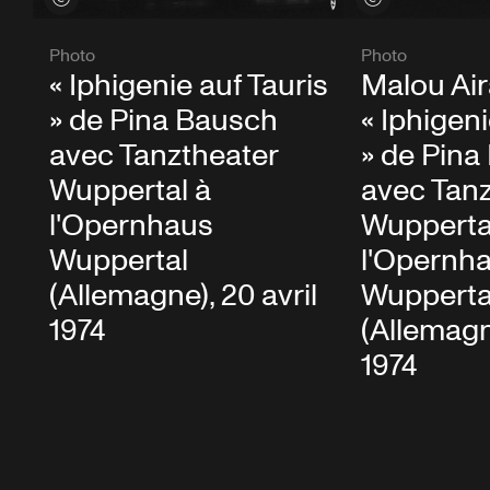
Photo
Photo
« Iphigenie auf Tauris
Malou Ai
» de Pina Bausch
« Iphigeni
avec Tanztheater
» de Pina
Wuppertal à
avec Tanz
l'Opernhaus
Wupperta
Wuppertal
l'Opernh
(Allemagne), 20 avril
Wupperta
1974
(Allemagne
1974