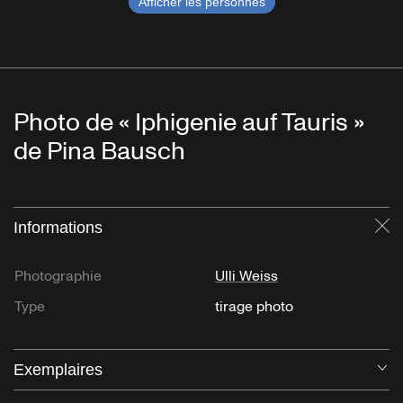
Afficher les personnes
Photo de « Iphigenie auf Tauris »
de Pina Bausch
Informations
Fe
Photographie
Ulli Weiss
Type
tirage photo
Exemplaires
Ou