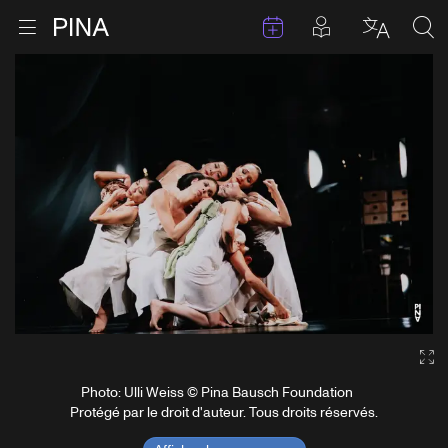
Évenements
Articles en 
Retour à la page d'accueil
Ouvrir le menu
Choisir 
Sea
Aller au contenu
Ga
Photo: Ulli Weiss © Pina Bausch Foundation
Protégé par le droit d'auteur. Tous droits réservés.