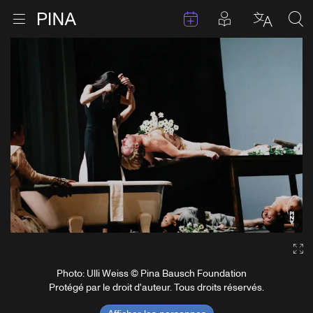
Évenements
Articles en 
Retour à la page d'accueil
Ouvrir le menu
Choisir 
Sea
Aller au contenu
Ga
Photo: Ulli Weiss © Pina Bausch Foundation
Protégé par le droit d'auteur. Tous droits réservés.