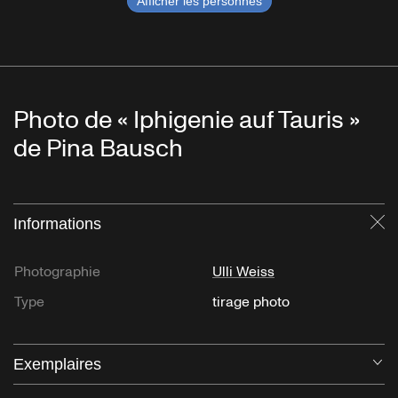
Afficher les personnes
Photo de « Iphigenie auf Tauris »
de Pina Bausch
Informations
Fe
Photographie
Ulli Weiss
Type
tirage photo
Exemplaires
Ou