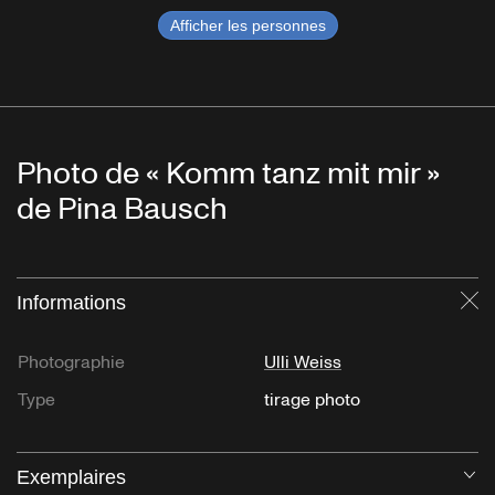
Afficher les personnes
Photo de « Komm tanz mit mir »
de Pina Bausch
Informations
Fe
Photographie
Ulli Weiss
Type
tirage photo
Exemplaires
Ou