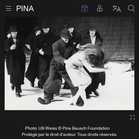
Évenements
Articles en 
Retour à la page d'accueil
Ouvrir le menu
Choisir 
Sea
Aller au contenu
Ga
Photo: Ulli Weiss © Pina Bausch Foundation
Protégé par le droit d'auteur. Tous droits réservés.