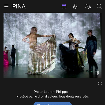
Évenements
Articles en 
Retour à la page d'accueil
Ouvrir le menu
Choisir 
Sea
Aller au contenu
Ga
Photo: Laurent Philippe
Protégé par le droit d'auteur. Tous droits réservés.