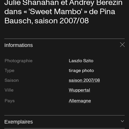
Julie Shanahan et Andrey Berezin
dans « 'Sweet Mambo' » de Pina
Bausch, saison 2007/08
Informations
Fe
Photographie
Laszlo Szito
Type
tirage photo
Saison
saison 2007/08
Ville
Wuppertal
Pays
Allemagne
Exemplaires
Ou