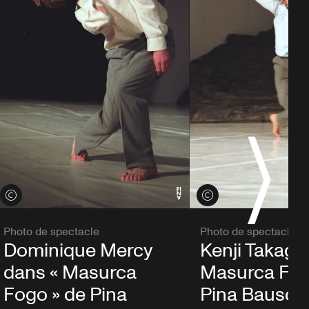
Voir les crédits
Voir les crédits
Photo de spectacle
Photo de spectacle
Dominique Mercy
Kenji Takagi 
dans « Masurca
Masurca Fog
Fogo » de Pina
Pina Bausch