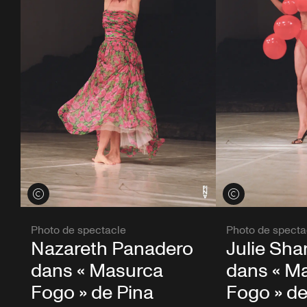
Voir les crédits
Voir les crédits
Photo de specta
Photo de spectacle
Julie Sh
Nazareth Panadero
dans « M
dans « Masurca
Fogo » de
Fogo » de Pina