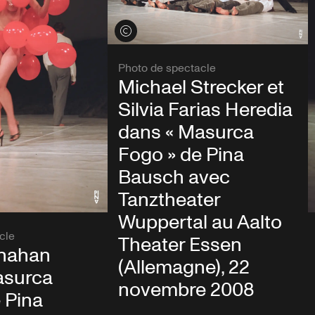
Voir les crédits
Photo de spectacle
Michael Strecker et
Silvia Farias Heredia
dans « Masurca
Fogo » de Pina
Bausch avec
Tanztheater
Wuppertal au Aalto
cle
Theater Essen
anahan
(Allemagne), 22
asurca
novembre 2008
 Pina