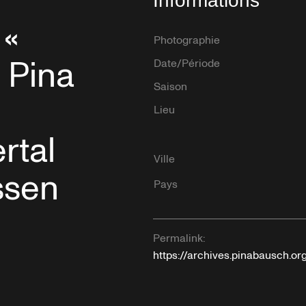
Informations
 «
Photographie
 Pina
Date/Période
Saison
Lieu
rtal
Ville
ssen
Pays
Permalink:
https://archives.pinabausch.o