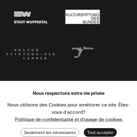
Stadt Wuppertal
Kulturstiftung des Bundes
Kulturstiftung der Länder
Dr. Werner Jackstädt Stiftung
Nous respectons votre vie privée
Nous utilisons des Cookies pour améliorer ce site. Êtes-
Haus der Kulturen der Welt
Goethe-Institut
vous d´accord?
Politique de confidentialité et d'usage de cookies
Seulement les nécessaires
Tout accepter