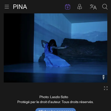
Évenements
Articles en 
Retour à la page d'accueil
Ouvrir le menu
Choisir 
Sea
Aller au contenu
Ga
Photo: Laszlo Szito
Protégé par le droit d'auteur. Tous droits réservés.