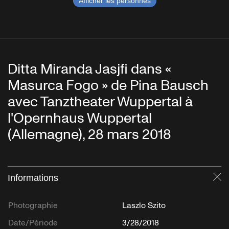
Afficher les personnes
Ditta Miranda Jasjfi dans «
Masurca Fogo » de Pina Bausch
avec Tanztheater Wuppertal à
l'Opernhaus Wuppertal
(Allemagne), 28 mars 2018
Informations
Fe
Photographie
Laszlo Szito
Date/Période
3/28/2018