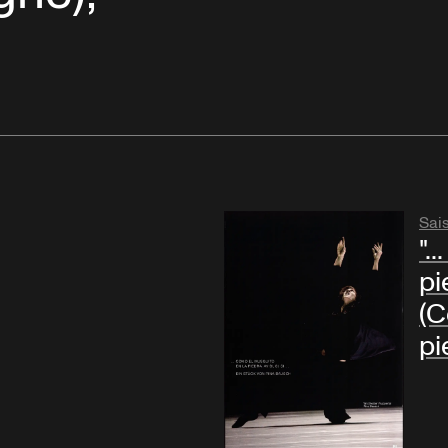
Sai
".
pie
(C
pi