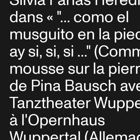
Silvia Farias Hered
dans « "... como el
musguito en la pie
ay si, si, si ..." (Co
mousse sur la pierr
de Pina Bausch av
Tanztheater Wuppe
à l'Opernhaus
Wuppertal (Allema