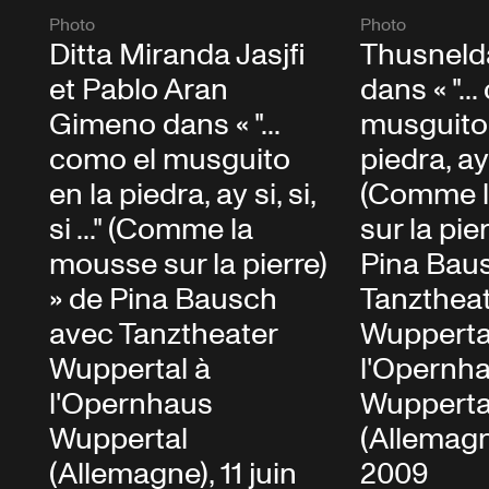
Photo
Photo
Ditta Miranda Jasjfi
Thusneld
et Pablo Aran
dans « "..
Gimeno dans « "...
musguito 
como el musguito
piedra, ay si
en la piedra, ay si, si,
(Comme 
si ..." (Comme la
sur la pie
mousse sur la pierre)
Pina Bau
» de Pina Bausch
Tanzthea
avec Tanztheater
Wupperta
Wuppertal à
l'Opernh
l'Opernhaus
Wupperta
Wuppertal
(Allemagne
(Allemagne), 11 juin
2009