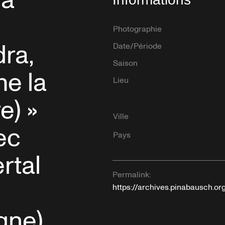
ia
Photographie
dra,
Date/Période
Saison
mme la
Lieu
e) »
Ville
ec
Pays
rtal
Permalink:
https://archives.pinabausch.o
gne),