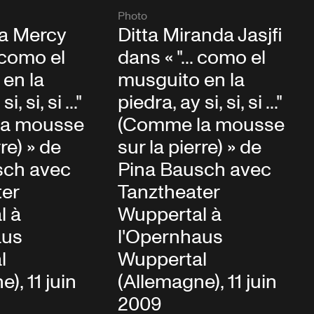
Photo
a Mercy
Ditta Miranda Jasjfi
. como el
dans « "... como el
en la
musguito en la
, si, si ..."
piedra, ay si, si, si ..."
la mousse
(Comme la mousse
rre) » de
sur la pierre) » de
sch avec
Pina Bausch avec
ter
Tanztheater
l à
Wuppertal à
aus
l'Opernhaus
l
Wuppertal
), 11 juin
(Allemagne), 11 juin
2009