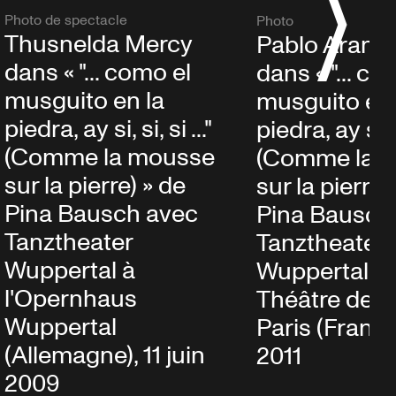
Photo de spectacle
Photo
Thusnelda Mercy
Pablo Aran 
dans « "... como el
dans « "... co
musguito en la
musguito en 
piedra, ay si, si, si ..."
piedra, ay si, si
(Comme la mousse
(Comme la 
sur la pierre) » de
sur la pierre)
Pina Bausch avec
Pina Bausch
Tanztheater
Tanztheater
Wuppertal à
Wuppertal a
l'Opernhaus
Théâtre de la 
Wuppertal
Paris (France)
(Allemagne), 11 juin
2011
2009