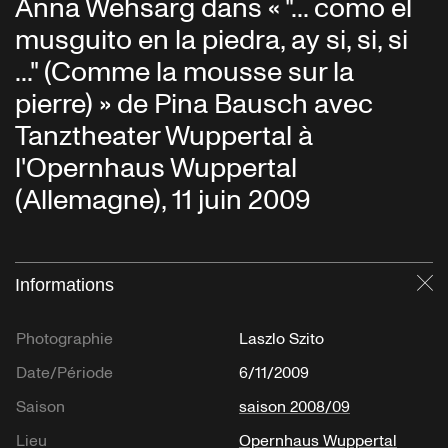
Anna Wehsarg dans « "... como el
musguito en la piedra, ay si, si, si
..." (Comme la mousse sur la
pierre) » de Pina Bausch avec
Tanztheater Wuppertal à
l'Opernhaus Wuppertal
(Allemagne), 11 juin 2009
Informations
Fe
Photographie
Laszlo Szito
Date/Période
6/11/2009
Saison
saison 2008/09
Lieu
Opernhaus Wuppertal