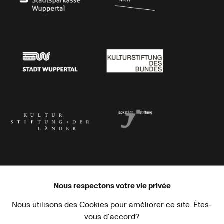
Stadtsparkasse Wuppertal
Kunststiftung NRW
Stadt Wuppertal
Kulturstiftung des Bundes
Kulturstiftung der Länder
Dr. Werner Jackstädt Stiftung
Nous respectons votre vie privée
Nous utilisons des Cookies pour améliorer ce site. Êtes-
Haus der Kulturen der Welt
Goethe-Institut
vous d´accord?