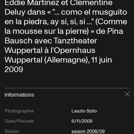
Eddie Martinez et Clémentine
Deluy dans « "... como el musguito
en la piedra, ay si, si, si ..." (Comme
la mousse sur la pierre) » de Pina
Bausch avec Tanztheater
Wuppertal à l'Opernhaus
Wuppertal (Allemagne), 11 juin
2009
Informations
Fe
Photographie
Laszlo Szito
Date/Période
6/11/2009
Saison
saison 2008/09