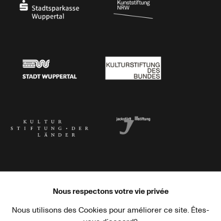
Stadtsparkasse Wuppertal
Kunststiftung NRW
Stadt Wuppertal
Kulturstiftung des Bundes
Kulturstiftung der Länder
Dr. Werner Jackstädt Stiftung
Nous respectons votre vie privée
Nous utilisons des Cookies pour améliorer ce site. Êtes-
Haus der Kulturen der Welt
Goethe-Institut