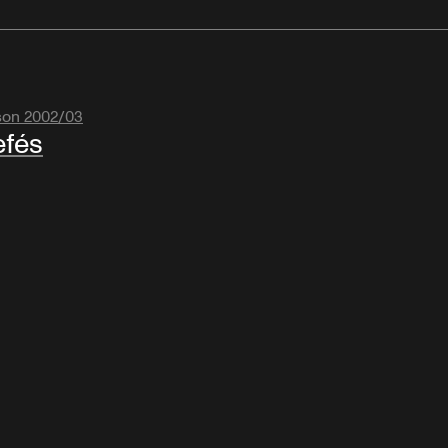
son 2002/03
fés