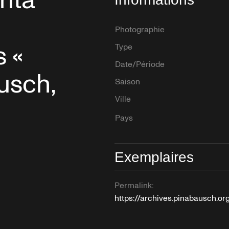
nta
Photographie
 «
Type
Date/Période
usch,
Saison
Ville
Pays
Exemplaires
Permalink:
https://archives.pinabausch.o