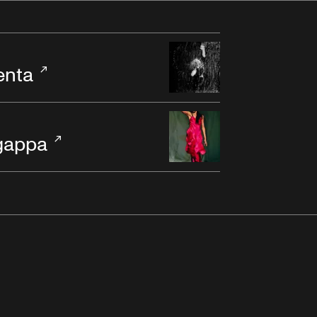
enta
ngappa