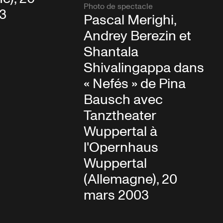
Photo de spectacle
3
Pascal Merighi,
Andrey Berezin et
Shantala
Shivalingappa dans
« Nefés » de Pina
Bausch avec
Tanztheater
Wuppertal à
l'Opernhaus
Wuppertal
(Allemagne), 20
mars 2003