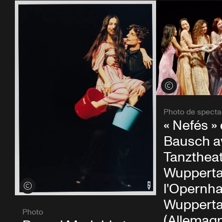
Voir les crédits
Photo de specta
« Nefés »
Bausch a
Tanzthea
Wupperta
l'Opernh
Voir les crédits
Wupperta
Photo
(Allemagn