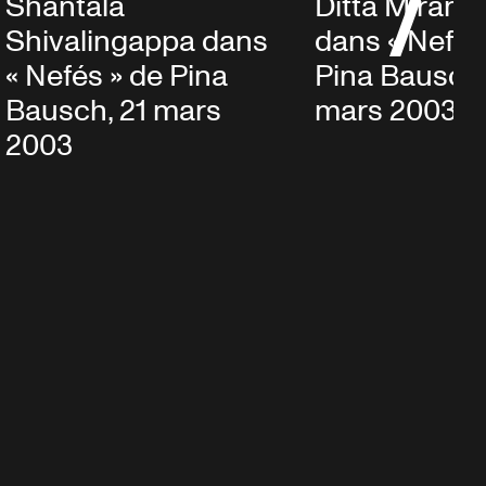
Shantala
Ditta Miranda
Shivalingappa dans
dans « Nefés
« Nefés » de Pina
Pina Bausch,
Bausch, 21 mars
mars 2003
2003