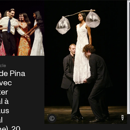
cle
 de Pina
vec
ter
l à
aus
l
Voir les crédits
e), 20