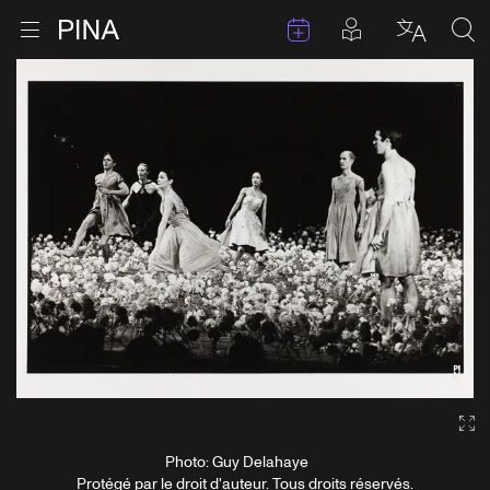
Évenements
Articles en 
Retour à la page d'accueil
Ouvrir le menu
Choisir 
Sea
Aller au contenu
Ga
Photo: Guy Delahaye
Protégé par le droit d'auteur. Tous droits réservés.