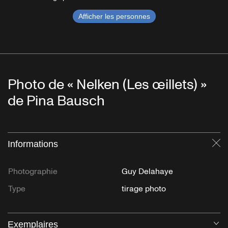
Afficher les personnes
Photo de « Nelken (Les œillets) »
de Pina Bausch
Informations
Fe
Photographie
Guy Delahaye
Type
tirage photo
Exemplaires
Ou