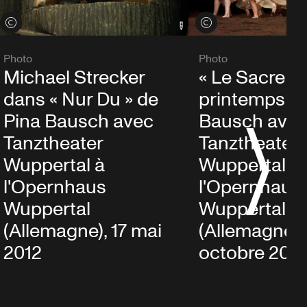
Voir les crédits
Voir les crédits
Photo
Photo
Michael Strecker
« Le Sacre d
dans « Nur Du » de
printemps » 
Pina Bausch avec
Bausch ave
Tanztheater
Tanztheater
Wuppertal à
Wuppertal à
l'Opernhaus
l'Opernhaus
Wuppertal
Wuppertal
(Allemagne), 17 mai
(Allemagne),
2012
octobre 2011