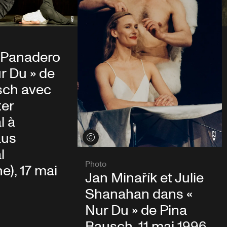
 Panadero
r Du » de
sch avec
ter
l à
aus
Voir les crédits
l
Photo
e), 17 mai
Jan Minařík et Julie
Shanahan dans «
Nur Du » de Pina
Bausch, 11 mai 1996