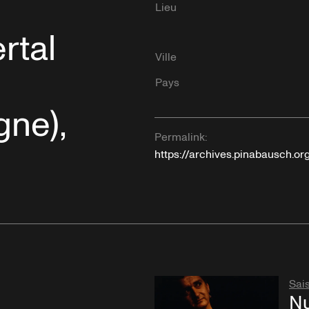
Lieu
rtal
Ville
Pays
gne),
Permalink:
https://archives.pinabausch.o
Sai
Nu