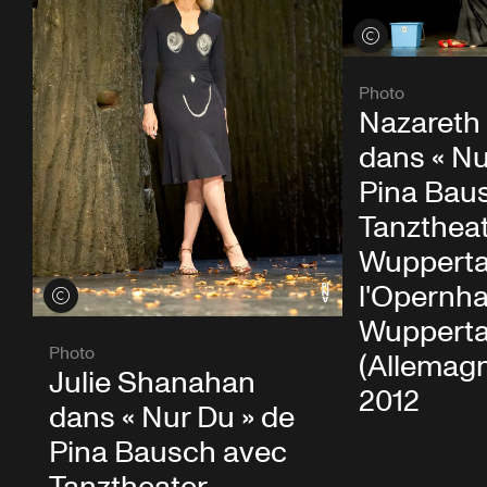
Voir les crédits
Photo
Nazareth
dans « Nu
Pina Bau
Tanzthea
Wupperta
l'Opernh
Voir les crédits
Wupperta
Photo
(Allemagn
Julie Shanahan
2012
dans « Nur Du » de
Pina Bausch avec