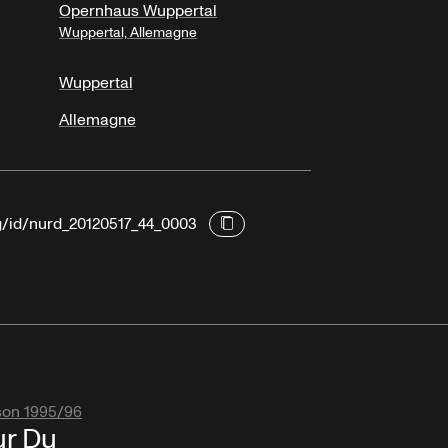
Opernhaus Wuppertal
Wuppertal, Allemagne
Wuppertal
Allemagne
rg/id/nurd_20120517_44_0003
son 1995/96
r Du