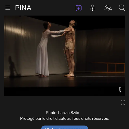
Évenements
Articles en 
Retour à la page d'accueil
Ouvrir le menu
Choisir 
Sea
Aller au contenu
Ga
Photo: Laszlo Szito
Protégé par le droit d'auteur. Tous droits réservés.