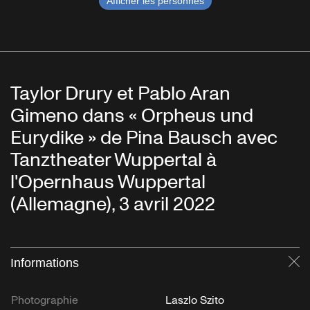
Afficher les personnes
Taylor Drury et Pablo Aran
Gimeno dans « Orpheus und
Eurydike » de Pina Bausch avec
Tanztheater Wuppertal à
l'Opernhaus Wuppertal
(Allemagne), 3 avril 2022
Informations
Fe
Photographie
Laszlo Szito