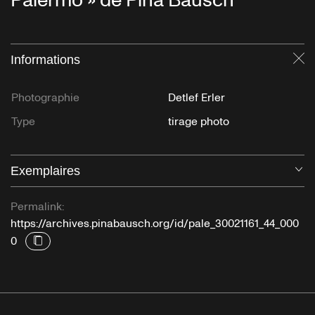
Palermo » de Pina Bausch
Informations
Fe
Photographie
Detlef Erler
Type
tirage photo
Exemplaires
Ou
Permalink:
https://archives.pinabausch.org/id/pale_30021161_44_000
0