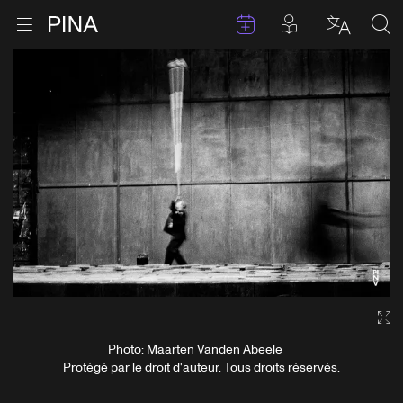
Évenements
Articles en 
Retour à la page d'accueil
Ouvrir le menu
Choisir 
Sea
Aller au contenu
Ga
Photo: Maarten Vanden Abeele
Protégé par le droit d'auteur. Tous droits réservés.