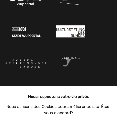
Stadtsparkasse Wuppertal
Kunststiftung NRW
Stadt Wuppertal
Kulturstiftung des Bundes
Kulturstiftung der Länder
Dr. Werner Jackstädt Stiftung
Nous respectons votre vie privée
Nous utilisons des Cookies pour améliorer ce site. Êtes-
Haus der Kulturen der Welt
Goethe-Institut
vous d´accord?