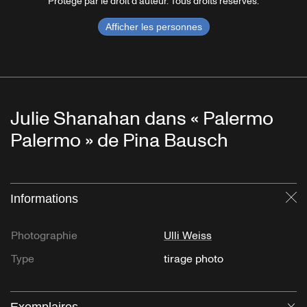
Protégé par le droit d'auteur. Tous droits réservés.
Afficher les personnes
Julie Shanahan dans « Palermo
Palermo » de Pina Bausch
Informations
Fe
Photographie
Ulli Weiss
Type
tirage photo
Exemplaires
Ou