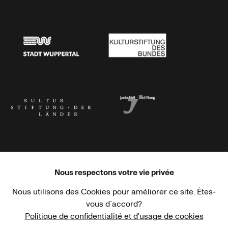
Stadtsparkasse Wuppertal
Kunststiftung NRW
Stadt Wuppertal
Kulturstiftung des Bundes
Kulturstiftung der Länder
Dr. Werner Jackstädt Stiftung
Nous respectons votre vie privée
Nous utilisons des Cookies pour améliorer ce site. Êtes-
Haus der Kulturen der Welt
Goethe-Institut
vous d´accord?
Politique de confidentialité et d'usage de cookies