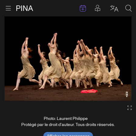
Évenements
Articles en 
Retour à la page d'accueil
Ouvrir le menu
Choisir 
Sea
Aller au contenu
Ga
Photo: Laurent Philippe
Protégé par le droit d'auteur. Tous droits réservés.