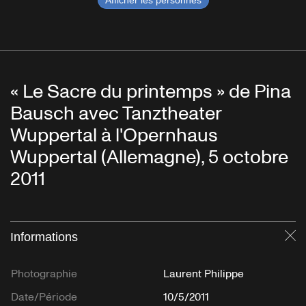
Afficher les personnes
« Le Sacre du printemps » de Pina
Bausch avec Tanztheater
Wuppertal à l'Opernhaus
Wuppertal (Allemagne), 5 octobre
2011
Informations
Fe
Photographie
Laurent Philippe
Date/Période
10/5/2011