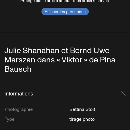
Protégé par le droit d'auteur. Tous droits réservés.
Afficher les personnes
Julie Shanahan et Bernd Uwe
Marszan dans « Viktor » de Pina
Bausch
Informations
Fe
Photographie
Bettina Stöß
Type
tirage photo