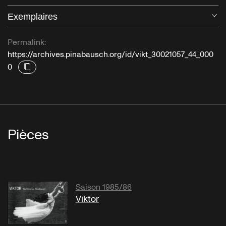
Exemplaires
Ou
Permalink:
https://archives.pinabausch.org/id/vikt_30021057_44_000
0
Pièces
Saison 1985/86
Viktor