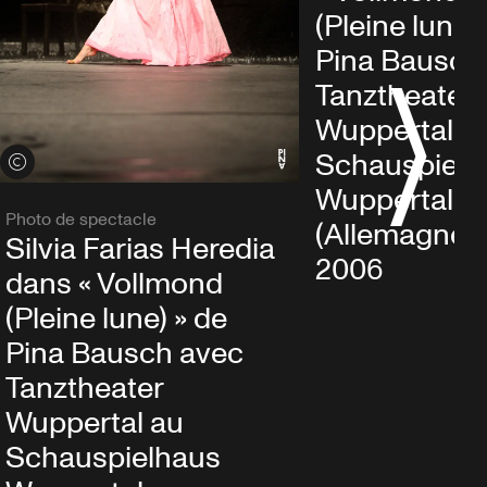
(Pleine lune)
Pina Bausch
Tanztheater
Wuppertal a
Schauspielh
Voir les crédits
Wuppertal
Photo de spectacle
(Allemagne),
Silvia Farias Heredia
2006
dans « Vollmond
(Pleine lune) » de
Pina Bausch avec
Tanztheater
Wuppertal au
Schauspielhaus