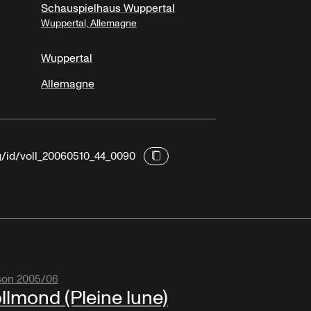
Schauspielhaus Wuppertal
Wuppertal, Allemagne
Wuppertal
Allemagne
rg/id/voll_20060510_44_0090
son 2005/06
llmond (Pleine lune)