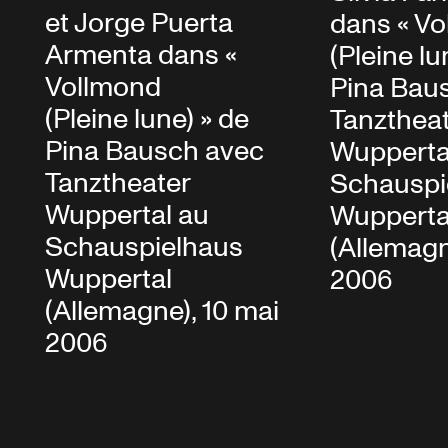
et Jorge Puerta
dans « V
Armenta dans «
(Pleine lu
Vollmond
Pina Bau
(Pleine lune) » de
Tanzthea
Pina Bausch avec
Wupperta
Tanztheater
Schauspi
Wuppertal au
Wupperta
Schauspielhaus
(Allemagn
Wuppertal
2006
(Allemagne), 10 mai
2006