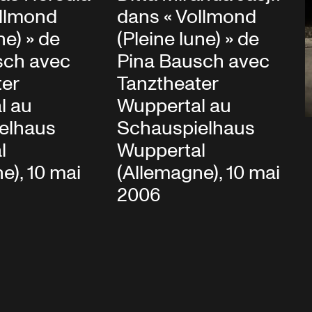
ollmond
dans « Vollmond
ne) » de
(Pleine lune) » de
sch avec
Pina Bausch avec
ter
Tanztheater
l au
Wuppertal au
elhaus
Schauspielhaus
l
Wuppertal
e), 10 mai
(Allemagne), 10 mai
2006