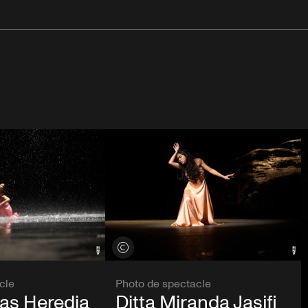
Voir les crédits
cle
Photo de spectacle
rias Heredia
Ditta Miranda Jasjfi