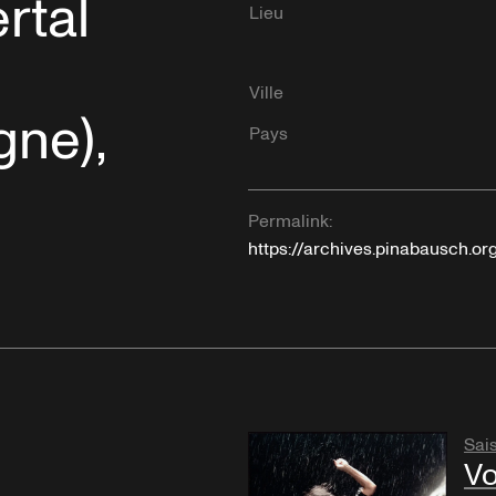
rtal
Lieu
Ville
gne),
Pays
Permalink:
https://archives.pinabausch.o
Sai
Vo