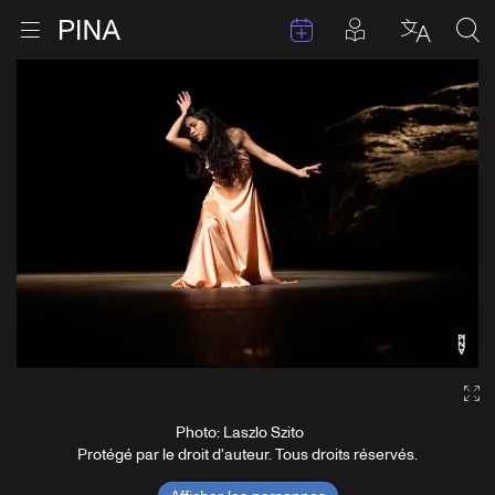
Évenements
Articles en 
Retour à la page d'accueil
Ouvrir le menu
Choisir 
Sea
Aller au contenu
Ga
Photo: Laszlo Szito
Protégé par le droit d'auteur. Tous droits réservés.