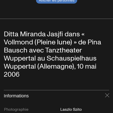
Afficher les personnes
Ditta Miranda Jasjfi dans «
Vollmond (Pleine lune) » de Pina
Bausch avec Tanztheater
Wuppertal au Schauspielhaus
Wuppertal (Allemagne), 10 mai
2006
Informations
Fe
Photographie
Laszlo Szito