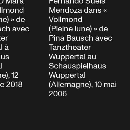
O'Mara
Fernando Suels
ollmond
Mendoza dans «
ne) » de
Vollmond
sch avec
(Pleine lune) » de
ter
Pina Bausch avec
l à
Tanztheater
aus
Wuppertal au
l
Schauspielhaus
e), 12
Wuppertal
e 2018
(Allemagne), 10 mai
2006