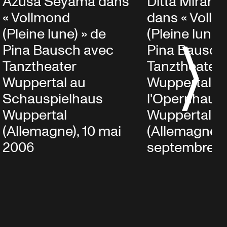
Azusa Seyama dans
Ditta Miranda
« Vollmond
dans « Voll
(Pleine lune) » de
(Pleine lune)
Pina Bausch avec
Pina Bausch
Tanztheater
Tanztheater
Wuppertal au
Wuppertal à
Schauspielhaus
l'Opernhaus
Wuppertal
Wuppertal
(Allemagne), 10 mai
(Allemagne),
2006
septembre 2