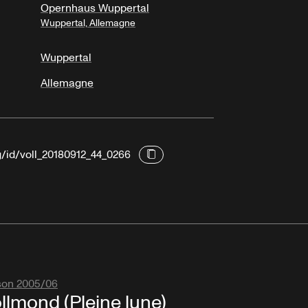
Opernhaus Wuppertal
Wuppertal, Allemagne
Wuppertal
Allemagne
g/id/voll_20180912_44_0266
son 2005/06
llmond (Pleine lune)