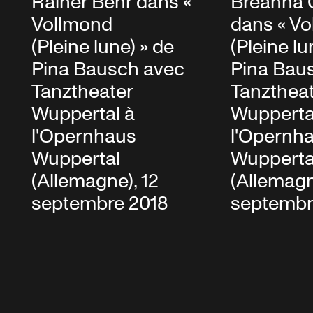
Rainer Behr dans «
Breanna 
Vollmond
dans « V
(Pleine lune) » de
(Pleine lu
Pina Bausch avec
Pina Bau
Tanztheater
Tanzthea
Wuppertal à
Wupperta
l'Opernhaus
l'Opernh
Wuppertal
Wupperta
(Allemagne), 12
(Allemagn
septembre 2018
septembr