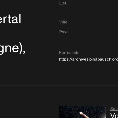
Lieu
rtal
Ville
Pays
gne),
Permalink:
https://archives.pinabausch.or
Sai
Vo