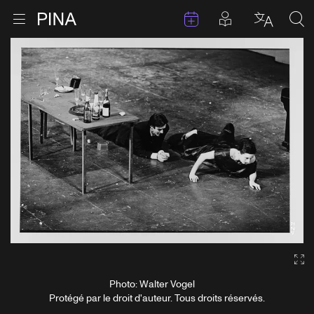
Évenements
Articles en 
Retour à la page d'accueil
Ouvrir le menu
Choisir 
Sea
Aller au contenu
Ga
Photo: Walter Vogel
Protégé par le droit d'auteur. Tous droits réservés.