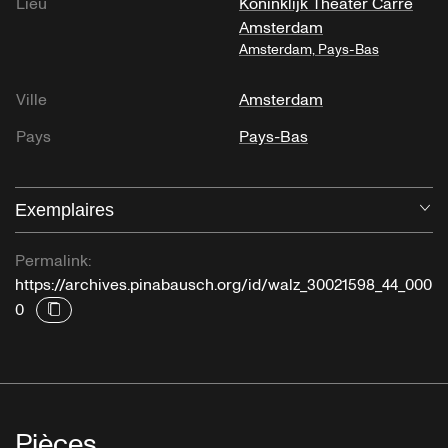
Lieu
Koninklijk Theater Carré
Amsterdam
Amsterdam, Pays-Bas
Ville
Amsterdam
Pays
Pays-Bas
Exemplaires
Ou
Permalink:
https://archives.pinabausch.org/id/walz_30021598_44_000
0
Pièces