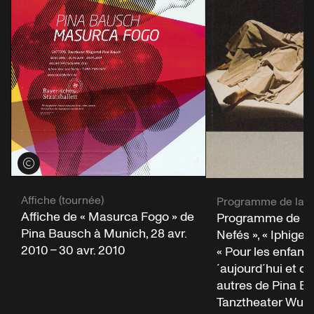
Voir les crédits
Affiche (tournée)
Programme de la s
Affiche de « Masurca Fogo » de
Programme de la 
Pina Bausch à Munich, 28 avr.
Nefés », « Iphigeni
2010 – 30 avr. 2010
« Pour les enfants 
´aujourd´hui et d
autres de Pina B
Tanztheater Wuppe