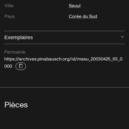
Ville
Seoul
Pays
Corée du Sud
Exemplaires
Ou
Permalink:
https://archives.pinabausch.org/id/masu_20030425_65_0
000
Pièces