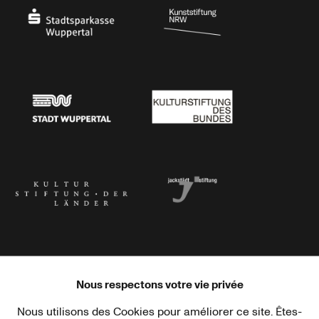
Stadtsparkasse Wuppertal
Kunststiftung NRW
Stadt Wuppertal
Kulturstiftung des Bundes
Kulturstiftung der Länder
Dr. Werner Jackstädt Stiftung
Nous respectons votre vie privée
Nous utilisons des Cookies pour améliorer ce site. Êtes-
Haus der Kulturen der Welt
Goethe-Institut