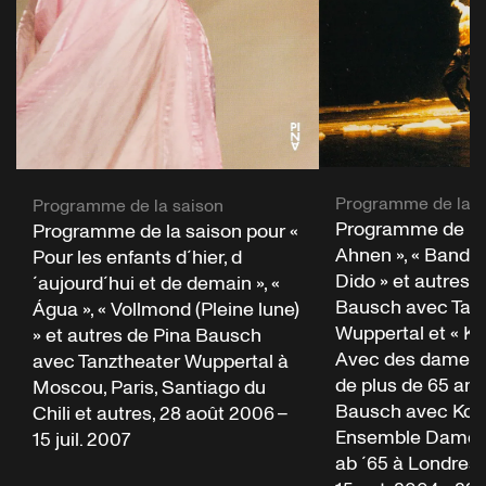
Programme de la s
Programme de la saison
Programme de la 
Programme de la saison pour «
Ahnen », « Bandon
Pour les enfants d´hier, d
Dido » et autres 
´aujourd´hui et de demain », «
Bausch avec Tan
Água », « Vollmond (Pleine lune)
Wuppertal et « Ko
» et autres de Pina Bausch
Avec des dames 
avec Tanztheater Wuppertal à
de plus de 65 ans
Moscou, Paris, Santiago du
Bausch avec Kon
Chili et autres, 28 août 2006 –
Ensemble Damen
15 juil. 2007
ab ´65 à Londres 