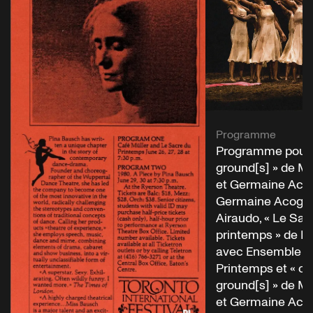
Programme
Programme pour
ground[s] » de M
et Germaine Aco
Germaine Acogny
Airaudo, « Le Sac
printemps » de P
avec Ensemble S
Printemps et « 
ground[s] » de M
et Germaine Aco