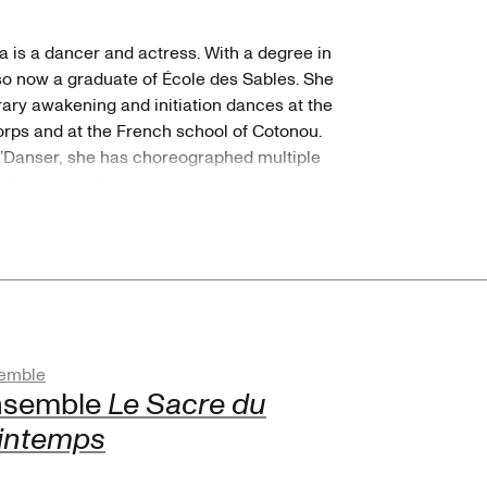
a is a dancer and actress. With a degree in
so now a graduate of École des Sables. She
ry awakening and initiation dances at the
rps and at the French school of Cotonou.
Ca’Danser, she has choreographed multiple
h Didja Kady Tiemanta.
emble
nsemble
Le Sacre du
intemps