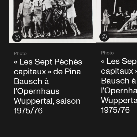
Voir les crédits
Voir les crédits
Photo
Photo
« Les Se
« Les Sept Péchés
capitaux 
capitaux » de Pina
Bausch à
Bausch à
l'Opernh
l'Opernhaus
Wuppertal
Wuppertal, saison
1975/76
1975/76