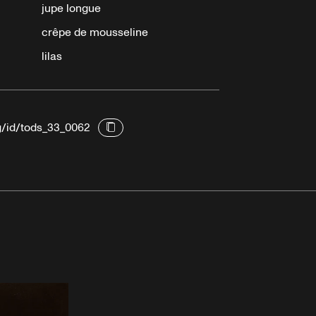
jupe longue
crêpe de mousseline
lilas
rg/id/tods_33_0062