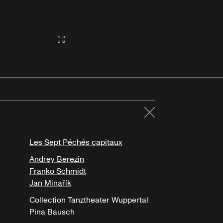
Gallery2:fullscreen
Fermer
Les Sept Péchés capitaux
Andrey Berezin
Franko Schmidt
Jan Minařík
Collection Tanztheater Wuppertal
Pina Bausch