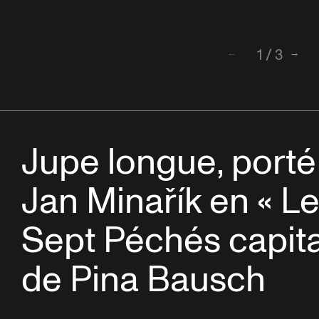
1
/
3
Retour
Suiv
Jupe longue, porté
Jan Minařík en « L
Sept Péchés capit
de Pina Bausch