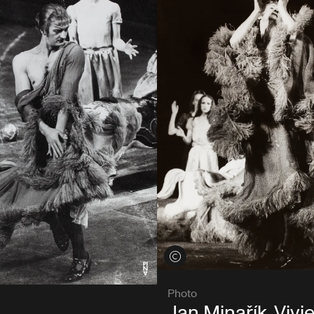
Voir les crédits
its
Photo
Jan Minařík, Vivi