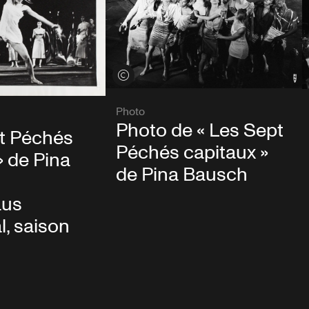
Voir les crédits
Photo
Photo de « Les Sept
pt Péchés
Péchés capitaux »
» de Pina
de Pina Bausch
aus
, saison