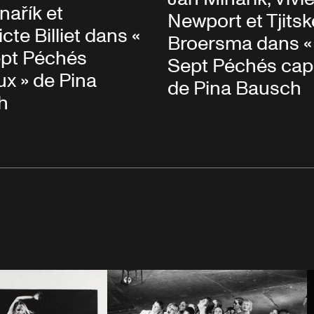
nařík et
Newport et Tjitsk
cte Billiet dans «
Broersma dans «
ept Péchés
Sept Péchés capi
ux » de Pina
de Pina Bausch
h